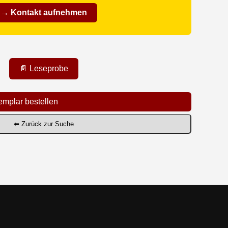
→ Kontakt aufnehmen
📄 Leseprobe
emplar bestellen
⬅ Zurück zur Suche