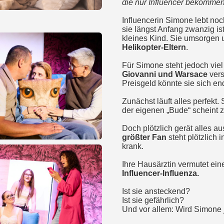
die nur Influencer bekomme
Influencerin Simone lebt no
sie längst Anfang zwanzig is
kleines Kind. Sie umsorgen 
Helikopter-Eltern
.
Für Simone steht jedoch vie
Giovanni und Warsace
vers
Preisgeld könnte sie sich en
Zunächst läuft alles perfekt
der eigenen „Bude“ scheint 
Doch plötzlich gerät alles a
größter Fan
steht plötzlich
krank.
Ihre Hausärztin vermutet ein
Influencer-Influenza.
Ist sie ansteckend?
Ist sie gefährlich?
Und vor allem: Wird Simone